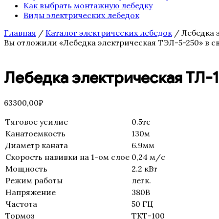
Как выбрать монтажную лебедку
Виды электрических лебедок
Главная
/
Каталог электрических лебедок
/ Лебедка э
Вы отложили «Лебедка электрическая ТЭЛ-5-250» в с
Лебедка электрическая ТЛ-16
63300,00
₽
Тяговое усилие
0.5тс
Канатоемкость
130м
Диаметр каната
6.9мм
Скорость навивки на 1-ом слое
0,24 м/с
Мощность
2.2 кВт
Режим работы
легк.
Напряжение
380В
Частота
50 ГЦ
Тормоз
ТКТ-100