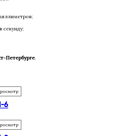
 миллиметров;
в секунду;
кт-Петербурге
.
просмотр
Л-6
просмотр