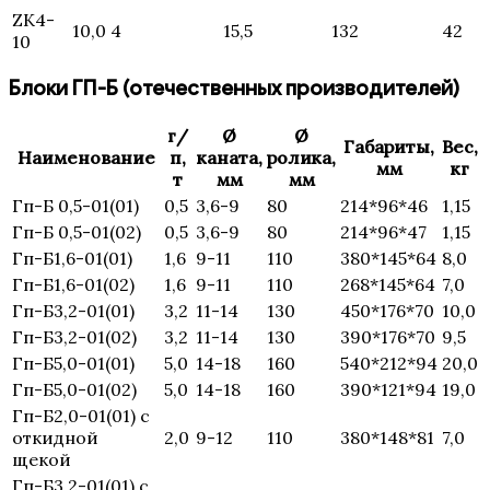
ZK4-
10,0
4
15,5
132
42
10
Блоки ГП-Б (отечественных производителей)
г/
Ø
Ø
Габариты,
Вес,
Наименование
п,
каната,
ролика,
мм
кг
т
мм
мм
Гп-Б 0,5-01(01)
0,5
3,6-9
80
214*96*46
1,15
Гп-Б 0,5-01(02)
0,5
3,6-9
80
214*96*47
1,15
Гп-Б1,6-01(01)
1,6
9-11
110
380*145*64
8,0
Гп-Б1,6-01(02)
1,6
9-11
110
268*145*64
7,0
Гп-Б3,2-01(01)
3,2
11-14
130
450*176*70
10,0
Гп-Б3,2-01(02)
3,2
11-14
130
390*176*70
9,5
Гп-Б5,0-01(01)
5,0
14-18
160
540*212*94
20,0
Гп-Б5,0-01(02)
5,0
14-18
160
390*121*94
19,0
Гп-Б2,0-01(01) с
откидной
2,0
9-12
110
380*148*81
7,0
щекой
Гп-Б3,2-01(01) с