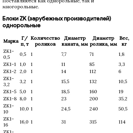
Поставляются как однорольные, так и
многорольные.
Блоки ZK (зарубежных производителей)
однорольные
Г/
Количество
Диаметр
Диаметр
Вес,
Марка
п, т
роликов
каната, мм
ролика, мм
кг
ZK1-
0,5
1
7,7
71
1,8
0,5
ZK1-1
1,0
1
11
85
3,3
ZK1-2
2,0
1
14
112
6
ZK1-
3,2
1
15,5
132
10,5
3,2
ZK1-5
5,0
1
18,5
160
19
ZK1-8
8,0
1
23
200
35,2
ZK1-
10,0
1
24,5
240
50,5
10
ZK1-
16,0
1
31
315
114
16
ZK1-