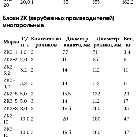
20,0
1
35
355
162,2
20
Блоки ZK (зарубежных производителей)
многорольные
Г/
Количество
Диаметр
Диаметр
Вес,
Марка
п, т
роликов
каната, мм
ролика, мм
кг
ZK2-1
1,0
2
7,7
71
3,4
ZK2-2
2,0
2
11
85
6
ZK2-
3,2
2
14
112
11
3,2
ZK3-
3,2
3
14
112
11
3,2
ZK2-5
5,0
2
15,5
132
20
ZK3-5
5,0
3
14
112
17
ZK2-8
8,0
2
18,5
160
35
ZK2-
10,0
2
20
180
47
10
ZK3-
10,0
3
18,5
160
47
10