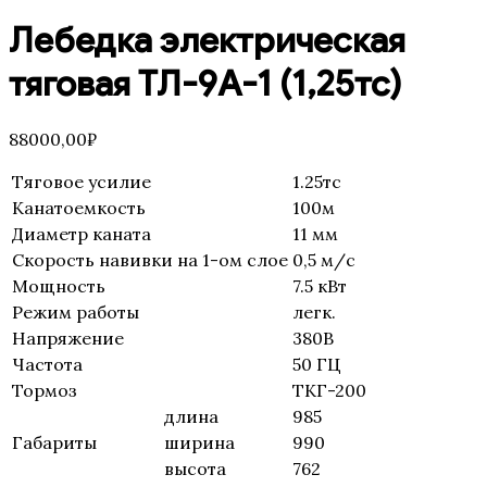
Лебедка электрическая
тяговая ТЛ-9А-1 (1,25тс)
88000,00
₽
Тяговое усилие
1.25тс
Канатоемкость
100м
Диаметр каната
11 мм
Скорость навивки на 1-ом слое
0,5 м/с
Мощность
7.5 кВт
Режим работы
легк.
Напряжение
380В
Частота
50 ГЦ
Тормоз
ТКГ-200
длина
985
Габариты
ширина
990
высота
762