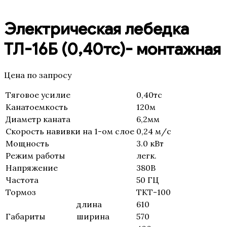
Электрическая лебедка
ТЛ-16Б (0,40тс)- монтажная
Цена по запросу
Тяговое усилие
0,40тс
Канатоемкость
120м
Диаметр каната
6,2мм
Скорость навивки на 1-ом слое
0,24 м/с
Мощность
3.0 кВт
Режим работы
легк.
Напряжение
380В
Частота
50 ГЦ
Тормоз
ТКТ-100
длина
610
Габариты
ширина
570