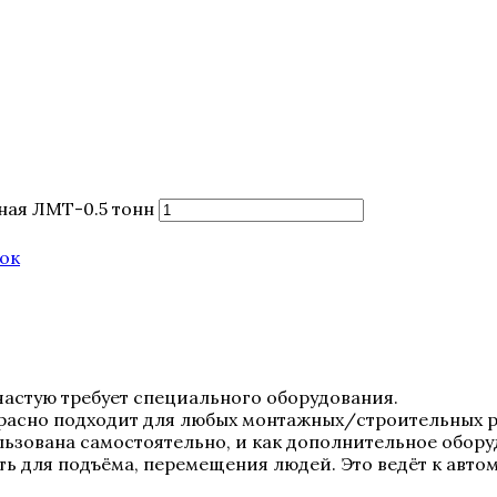
ная ЛМТ-0.5 тонн
док
астую требует специального оборудования.
красно подходит для любых монтажных/строительных р
ользована самостоятельно, и как дополнительное обо
ть для подъёма, перемещения людей. Это ведёт к авт