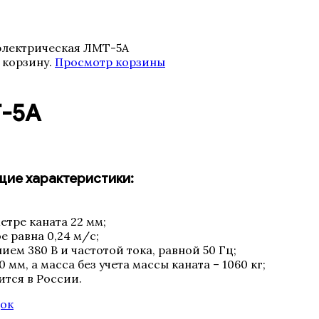
электрическая ЛМТ-5А
 корзину.
Просмотр корзины
Т-5А
ие характеристики:
етре каната 22 мм;
е равна 0,24 м/c;
ием 380 В и частотой тока, равной 50 Гц;
мм, а масса без учета массы каната – 1060 кг;
тся в России.
док